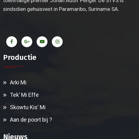
toenmalige premier Johan Adolf Pengel. De STVS is
sindsdien gehuisvest in Paramaribo, Suriname SA.
Productie
Arki Mi
Tek’ Mi Effe
Skowtu Kis’ Mi
Aan de poort bij ?
Nieuws