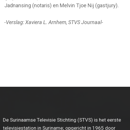
Jadnansing (notaris) en Melvin Tjoe Nij (gastjury).
-Verslag: Xaviera L. Arnhem, STVS Journaal-
De Surinaamse Televisie Stichting (STVS) is het eerste
televisiestation in Suriname; opgericht in 1965 door