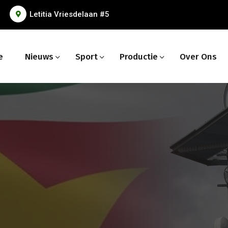
Letitia Vriesdelaan #5
e
Nieuws
Sport
Productie
Over Ons