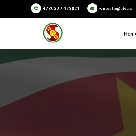
473032 / 473021
website@stvs.sr
Hom