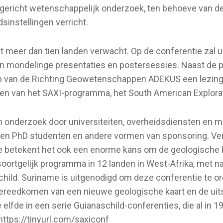
elgericht wetenschappelijk onderzoek, ten behoeve van d
instellingen verricht.
 meer dan tien landen verwacht. Op de conferentie zal u
n mondelinge presentaties en postersessies. Naast de pr
n van de Richting Geowetenschappen ADEKUS een lezing
ken van het SAXI-programma, het South American Explorat
onderzoek door universiteiten, overheidsdiensten en m
n PhD studenten en andere vormen van sponsoring. Verwac
betekent het ook een enorme kans om de geologische ke
 soortgelijk programma in 12 landen in West-Afrika, met
child. Suriname is uitgenodigd om deze conferentie te 
 gereedkomen van een nieuwe geologische kaart en de uits
elfde in een serie Guianaschild-conferenties, die al in 1
https://tinyurl.com/saxiconf