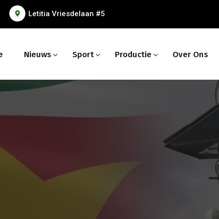
Letitia Vriesdelaan #5
e
Nieuws
Sport
Productie
Over Ons