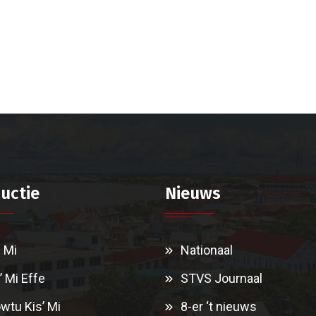
uctie
Nieuws
i Mi
Nationaal
’ Mi Effe
STVS Journaal
wtu Kis’ Mi
8-er ‘t nieuws