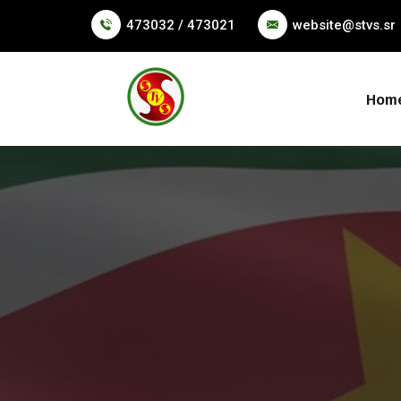
473032 / 473021
website@stvs.sr
Hom