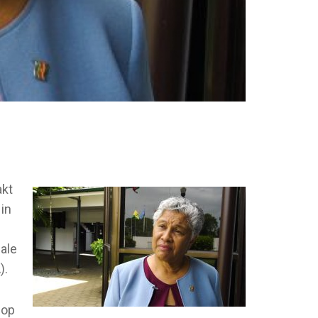
akt
 in
ale
).
 op