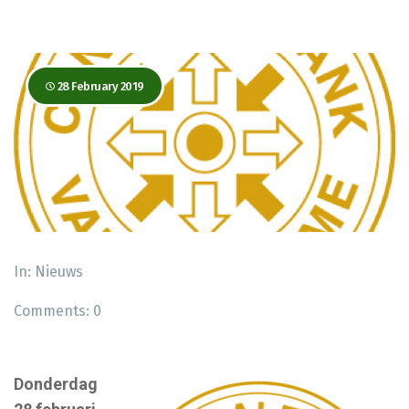
28 February 2019
In:
Nieuws
Comments:
0
Donderdag