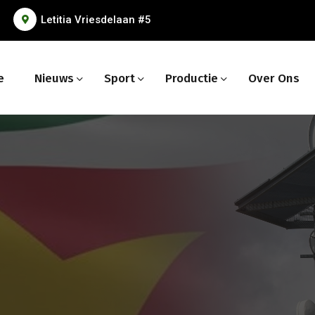
Letitia Vriesdelaan #5
e
Nieuws
Sport
Productie
Over Ons