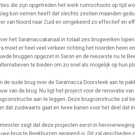
ties die zijn opgetreden het werk ruimschoots op tijd w
lag kon nemen heeft dat slechts zestien maanden geduur
keer van Noord naar Zuid en omgekeerd zo effectief en eff
ver het Saramaccakanaal in totaal zes brugwerken lopen
 moet er heel veel verkeer richting het noorden heen en
wde bruggen opgezet in Saron en de nieuwste nu te Beek
lternatieven te bieden om zo snel als mogelijk op hun 
om de oude brug over de Saramacca Doorsteek aan te pakke
van de brug. Nu ligt het project voor de renovatie van d
gconstructie aan te leggen. Deze brugconstructie zal be
r dat zuidwaarts gaat en twee banen voor het deel dat in 
minister zegt dat deze projecten eerst in heroverwegi
uwe brug te Beekhuizen geopend is. Dit zal geschieden 