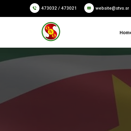
473032 / 473021
website@stvs.sr
Hom