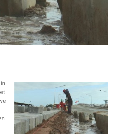
 in
het
 we
en