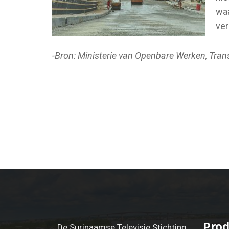
waa
ver
-Bron: Ministerie van Openbare Werken, Tra
Prod
De Surinaamse Televisie Stichting