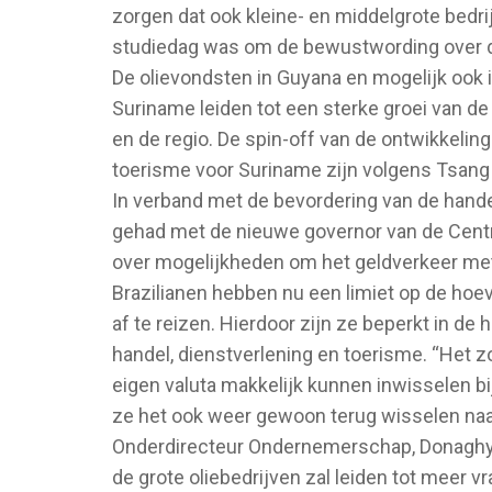
zorgen dat ook kleine- en middelgrote bedri
studiedag was om de bewustwording over d
De olievondsten in Guyana en mogelijk ook 
Suriname leiden tot een sterke groei van de
en de
regio. De spin-off van de ontwikkeling
toerisme voor Suriname zijn volgens Tsang 
In verband met de bevordering van de hande
gehad met de nieuwe governor van de Centra
over mogelijkheden om het geldverkeer met
Brazilianen hebben nu een limiet op de hoe
af te reizen. Hierdoor zijn ze beperkt in d
handel, dienstverlening en toerisme. “Het z
eigen valuta makkelijk kunnen inwisselen b
ze het ook weer gewoon terug wisselen naar 
Onderdirecteur Ondernemerschap, Donaghy 
de
grote oliebedrijven zal leiden tot meer 