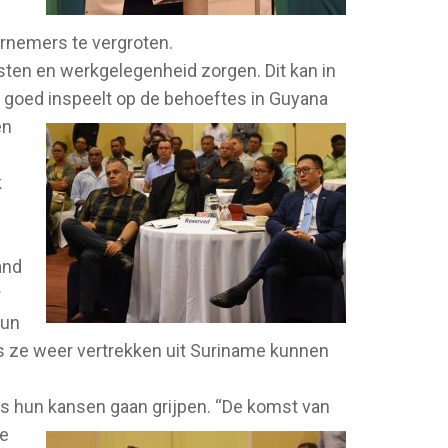
rnemers te vergroten.
sten en werkgelegenheid zorgen. Dit kan in
e goed inspeelt op de behoeftes in Guyana
en
k
g
and
r
hun
ls ze weer vertrekken uit Suriname kunnen
 hun kansen gaan grijpen. “De komst van
de