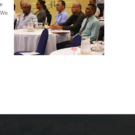
de
. We