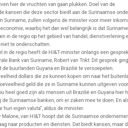
jven hier de vruchten van gaan plukken. Doel van de
e kansen die deze sector biedt aan de Surinaamse onde
in Suriname, zullen volgens de minister voor meer inkom
 economie, waarbij het dan wel belangrijk is dat Surinam
en in de regio op het gebied van handel, dienstverlening 
niet te onderschatten.
l in de regio heeft de HI&T-minister onlangs een gespre
le Bank van Suriname, Robert van Trikt. Dit gesprek gin
 de buurlanden Guyana en Brazilië te versoepelen.
veelheid dollars die ze kunnen kopen om naar het buitenl
e hoeveelheid geld die ze in Suriname kunnen uitgeven voo
ou heel goed zijn als mensen uit Brazilië en Guyana hier 
ij de Surinaamse banken, om er zaken mee te doen. En a
hun eigen valuta”, aldus de minister.
Malone, van HI&T hoopt dat de Surinaamse ondernemers
vraag naar producten en diensten. Dat biedt kansen, maar 