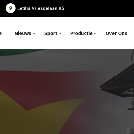
Letitia Vriesdelaan #5
e
Nieuws
Sport
Productie
Over Ons