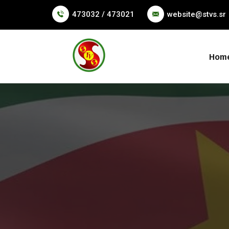
473032 / 473021
website@stvs.sr
Hom