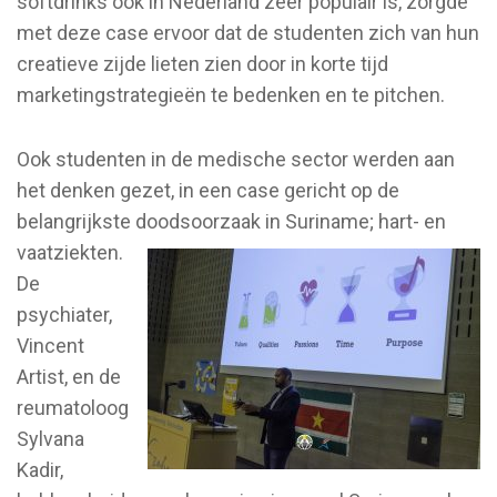
softdrinks ook in Nederland zeer populair is, zorgde
met deze case ervoor dat de studenten zich van hun
creatieve zijde lieten zien door in korte tijd
marketingstrategieën te bedenken en te pitchen.
Ook studenten in de medische sector werden aan
het denken gezet, in een case gericht op de
belangrijkste doodsoorzaak in Suriname; hart- en
vaatziekten.
De
psychiater,
Vincent
Artist, en de
reumatoloog
Sylvana
Kadir,