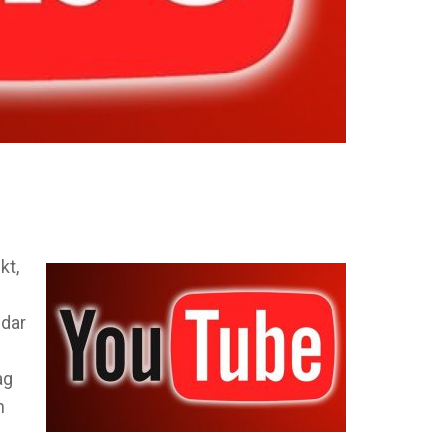
kt,
ndar
ag
n