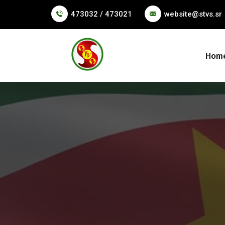
473032 / 473021
website@stvs.sr
Hom