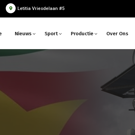
Letitia Vriesdelaan #5
e
Nieuws
Sport
Productie
Over Ons