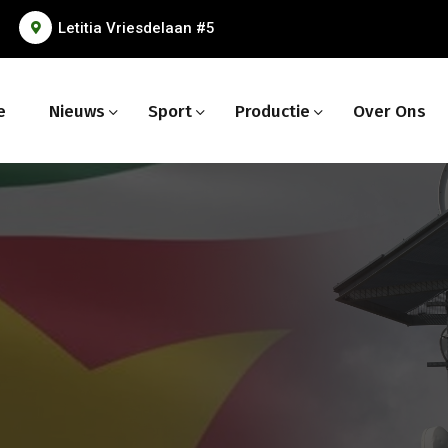
Letitia Vriesdelaan #5
e
Nieuws
Sport
Productie
Over Ons