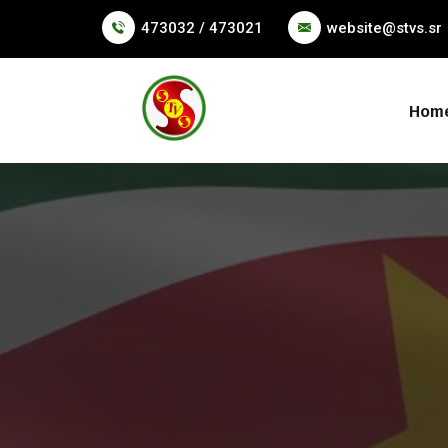
473032 / 473021
website@stvs.sr
Hom