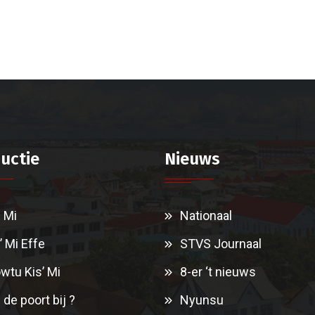
uctie
Nieuws
i Mi
Nationaal
’ Mi Effe
STVS Journaal
wtu Kis’ Mi
8-er ‘t nieuws
 de poort bij ?
Nyunsu