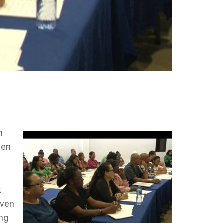
n
 en
k
even
ing