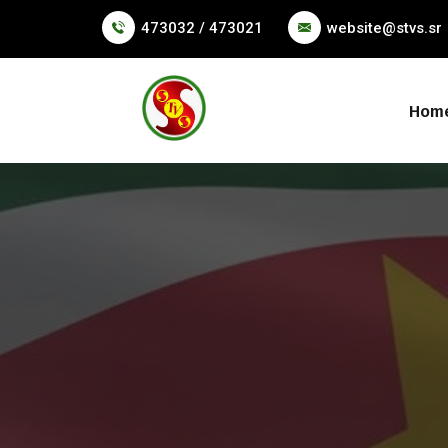
473032 / 473021
website@stvs.sr
Hom