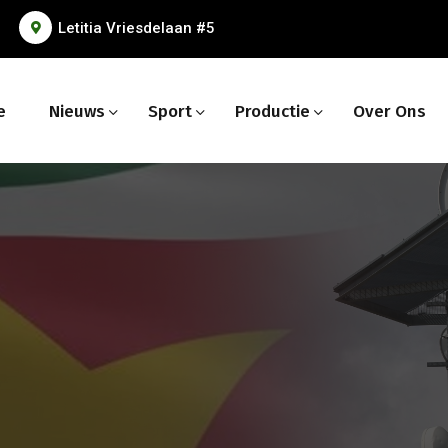
Letitia Vriesdelaan #5
e
Nieuws
Sport
Productie
Over Ons