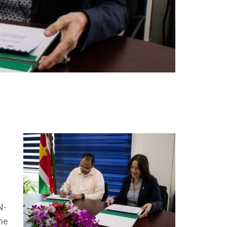
N-
me