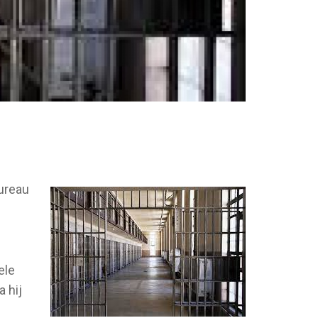
bureau
ele
 hij