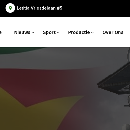
Letitia Vriesdelaan #5
e
Nieuws
Sport
Productie
Over Ons