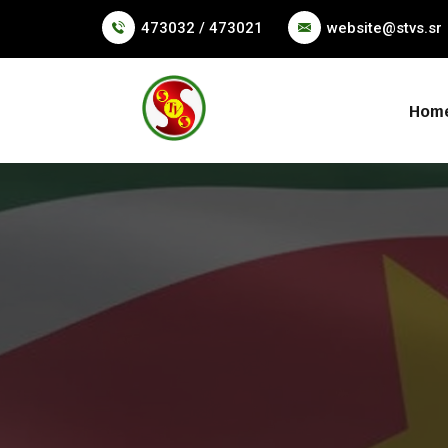
473032 / 473021
website@stvs.sr
Hom