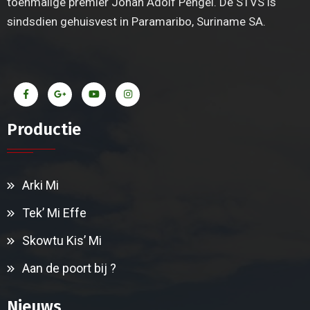
toenmalige premier Johan Adolf Pengel. De STVS is
sindsdien gehuisvest in Paramaribo, Suriname SA.
Productie
Arki Mi
Tek’ Mi Effe
Skowtu Kis’ Mi
Aan de poort bij ?
Nieuws