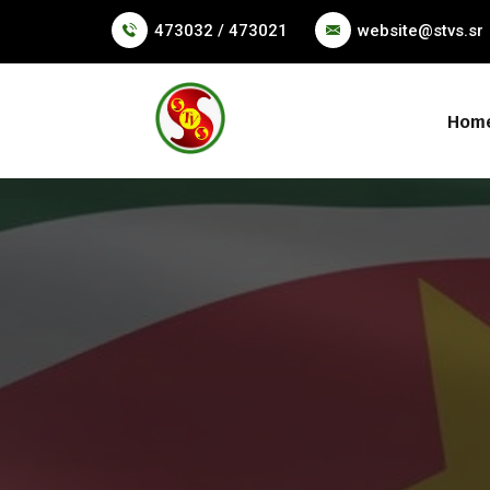
473032 / 473021
website@stvs.sr
Hom