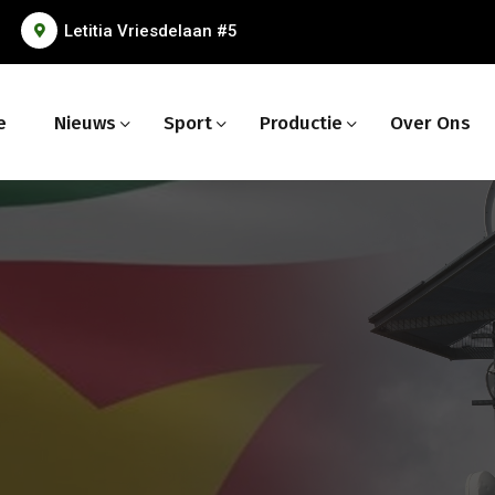
Letitia Vriesdelaan #5
e
Nieuws
Sport
Productie
Over Ons