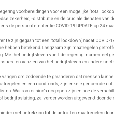
regering voorbereidingen voor een mogelijke ‘total lockdo
edselzekerheid, -distributie en de cruciale diensten van 
jdens de persconferententie COVID-19 UPDATE op 24 maa
ver te zijn gegaan tot een ‘total lockdown’, nadat COVID-
e hebben betekend. Langzaam zijn maatregelen getroffen
. Met het bedrijfsleven voert de regering momenteel g
 issues ten aanzien van het bedrijfsleven en andere secto
te vangen om zodoende te garanderen dat mensen kunne
atregelen en een noodfonds, zijn enkele genoemde optie
alisten. Waarom casino’s nog open zijn en hoe de versc
f bedrijfssluiting, zal verder worden uitgewerkt door de re
eder met betrekking tot de getroffen maatregelen door de