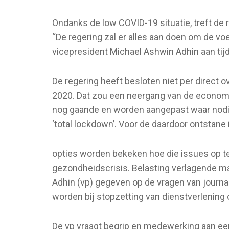
Ondanks de low COVID-19 situatie, treft de 
“De regering zal er alles aan doen om de vo
vicepresident Michael Ashwin Adhin aan ti
De regering heeft besloten niet per direct o
2020. Dat zou een neergang van de economi
nog gaande en worden aangepast waar nodig
‘total lockdown’. Voor de daardoor ontstane
opties worden bekeken hoe die issues op 
gezondheidscrisis. Belasting verlagende ma
Adhin (vp) gegeven op de vragen van journ
worden bij stopzetting van dienstverlening o
De vp vraagt begrip en medewerking aan eeni