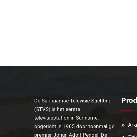
Prod
De Surinaamse Televisie Stichting
(STVS) is het eerste
televisiestation in Suriname;
Ark
opgericht in 1965 door toenmalige
premier Johan Adolf Pengel. De