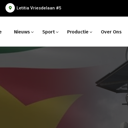
Letitia Vriesdelaan #5
e
Nieuws
Sport
Productie
Over Ons