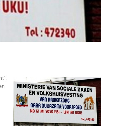
t”.
en