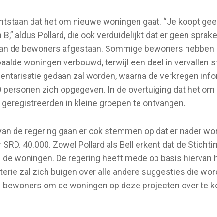
 ontstaan dat het om nieuwe woningen gaat. “Je koopt ge
en B,” aldus Pollard, die ook verduidelijkt dat er geen spr
aan de bewoners afgestaan. Sommige bewoners hebben aa
paalde woningen verbouwd, terwijl een deel in vervallen
nventarisatie gedaan zal worden, waarna de verkregen info
 personen zich opgegeven. In de overtuiging dat het om 
e geregistreerden in kleine groepen te ontvangen.
an de regering gaan er ook stemmen op dat er nader wo
SRD. 40.000. Zowel Pollard als Bell erkent dat de Stichti
 de woningen. De regering heeft mede op basis hiervan
terie zal zich buigen over alle andere suggesties die w
ij bewoners om de woningen op deze projecten over te k