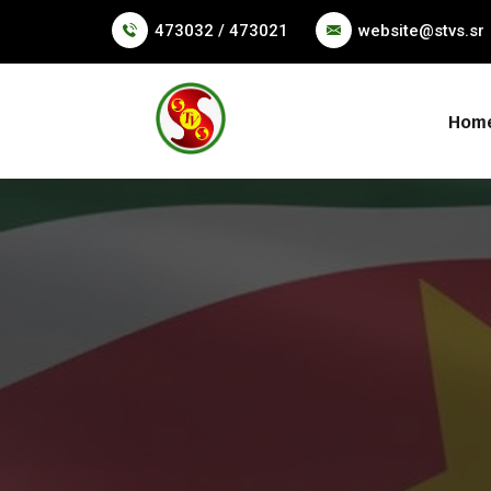
473032 / 473021
website@stvs.sr
Hom