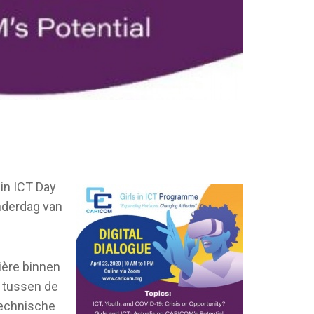
 in ICT Day
onderdag van
ière binnen
f tussen de
technische