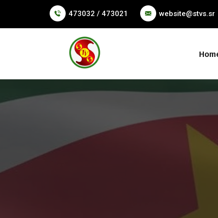
473032 / 473021
website@stvs.sr
Hom