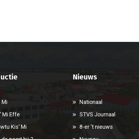
uctie
Nieuws
i Mi
Nationaal
’ Mi Effe
STVS Journaal
wtu Kis’ Mi
8-er ‘t nieuws