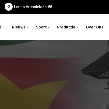
Letitia Vriesdelaan #5
e
Nieuws
Sport
Productie
Over Ons