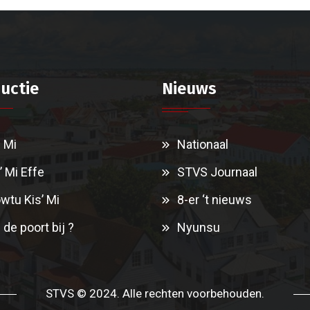
uctie
Nieuws
i Mi
Nationaal
’ Mi Effe
STVS Journaal
wtu Kis’ Mi
8-er ‘t nieuws
 de poort bij ?
Nyunsu
STVS © 2024. Alle rechten voorbehouden.