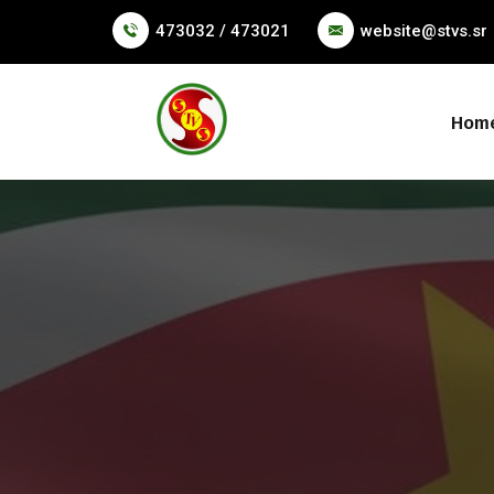
473032 / 473021
website@stvs.sr
Hom