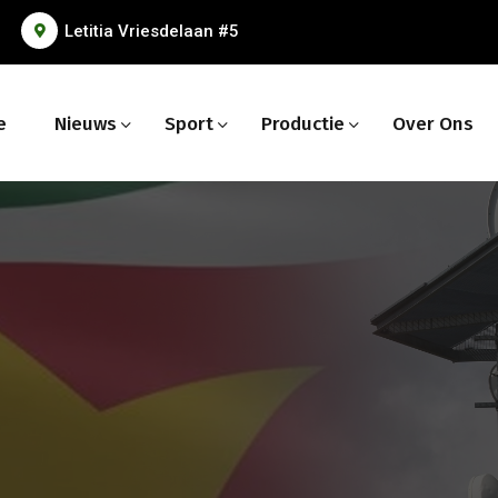
Letitia Vriesdelaan #5
e
Nieuws
Sport
Productie
Over Ons