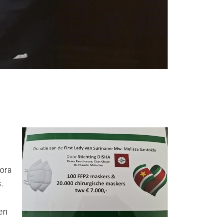
ora
.
ten