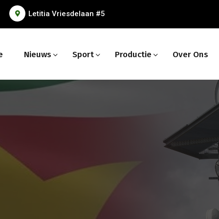
Letitia Vriesdelaan #5
e
Nieuws
Sport
Productie
Over Ons