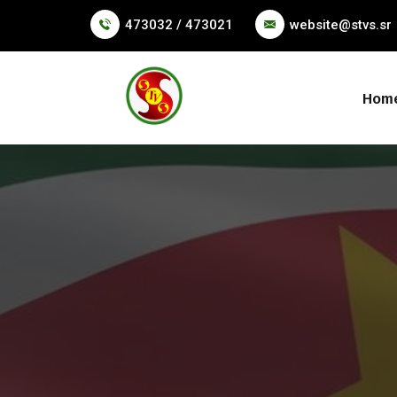
473032 / 473021
website@stvs.sr
Hom