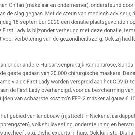
han Chitan (makelaar en ondernemer), ondersteund door
 aan de slag gegaan. Met de steun van medisch adviseur, 
vrijdag 18 september 2020 een donatie plaatsgevonden o
e First Lady is bijzonder verheugd met deze donatie, te
 voor verbetering van de gezondheidszorg. Ook zij had
 van onder andere Huisartsenpraktijk Rambharose, Sunda 
 de geste gedaan van 20.000 chirurgische maskers. Dez
name via de First Lady worden verspreid aan het COVID-t
 aan de First Lady overhandigd, voor de bescherming van
ijden van schaarste kost zo’n FFP-2 masker al gauw € 10,
 het gebied van landbouw (rijstteelt in Nickerie, aardap
brengsten), volkshuisvesting, ondersteuning en herstruc
ie, heeft stg. Disha experts in huis. Ook kan stg. Disha