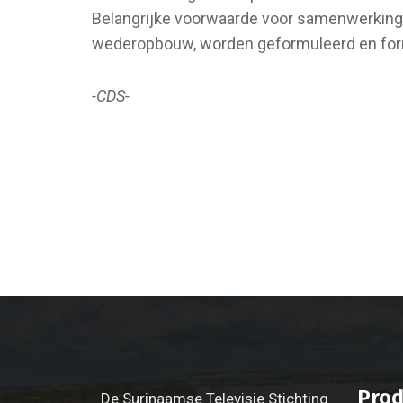
Belangrijke voorwaarde voor samenwerking m
wederopbouw, worden geformuleerd en form
-CDS-
Prod
De Surinaamse Televisie Stichting