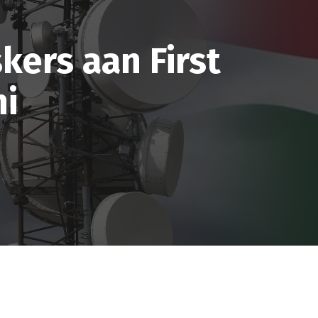
ers aan First
hi