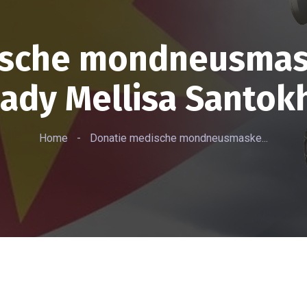
sche mondneusmask
ady Mellisa Santok
Home
-
Donatie medische mondneusmaske...