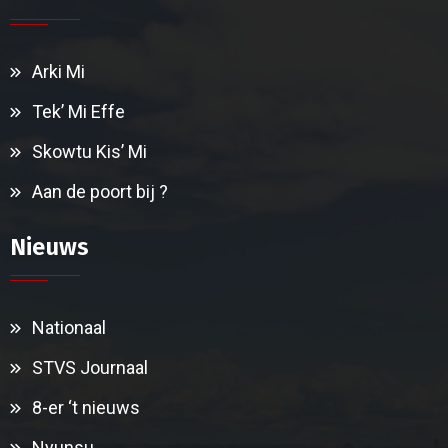
Arki Mi
Tek’ Mi Effe
Skowtu Kis’ Mi
Aan de poort bij ?
Nieuws
Nationaal
STVS Journaal
8-er ‘t nieuws
Nyunsu