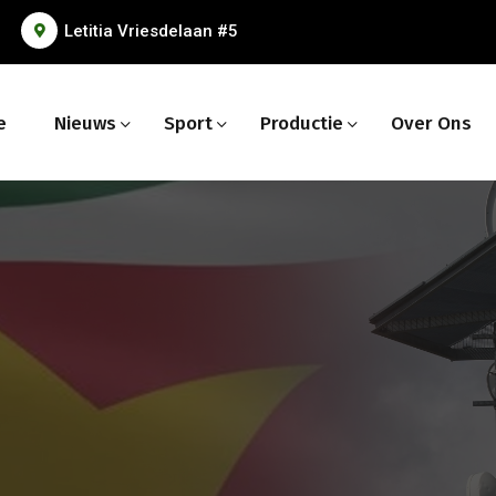
Letitia Vriesdelaan #5
e
Nieuws
Sport
Productie
Over Ons