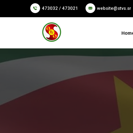
473032 / 473021
website@stvs.sr
Hom