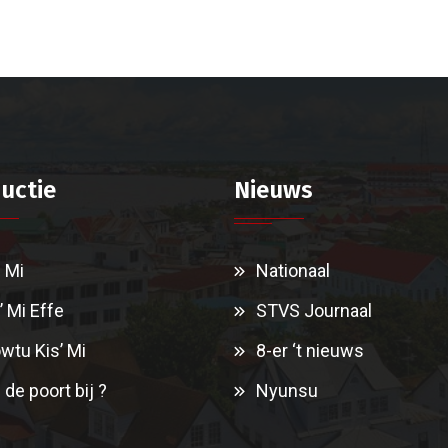
uctie
Nieuws
i Mi
Nationaal
’ Mi Effe
STVS Journaal
wtu Kis’ Mi
8-er ‘t nieuws
 de poort bij ?
Nyunsu