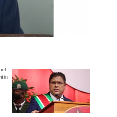
het
i in