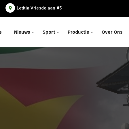
Letitia Vriesdelaan #5
e
Nieuws
Sport
Productie
Over Ons