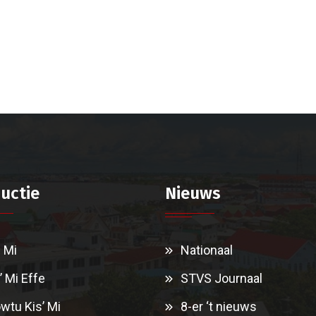
uctie
Nieuws
i Mi
Nationaal
’ Mi Effe
STVS Journaal
wtu Kis’ Mi
8-er ‘t nieuws