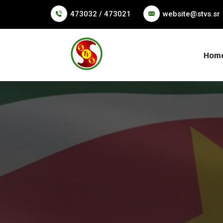
473032 / 473021
website@stvs.sr
Hom