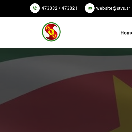
473032 / 473021
website@stvs.sr
Hom