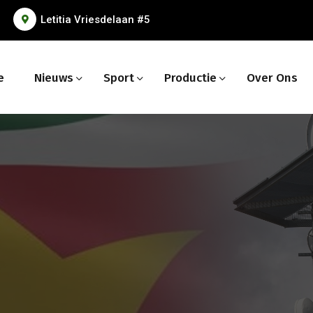
Letitia Vriesdelaan #5
e
Nieuws
Sport
Productie
Over Ons