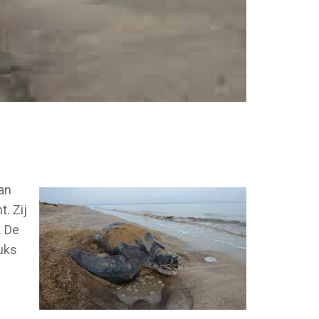
an
. Zij
. De
uks