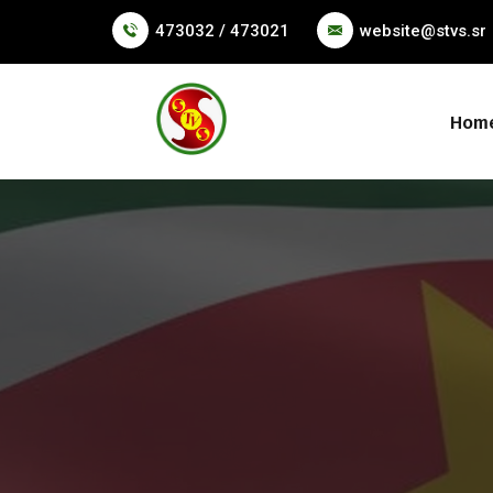
473032 / 473021
website@stvs.sr
Hom