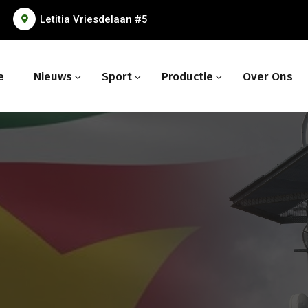
Letitia Vriesdelaan #5
e
Nieuws
Sport
Productie
Over Ons