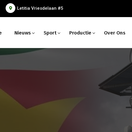
Letitia Vriesdelaan #5
e
Nieuws
Sport
Productie
Over Ons