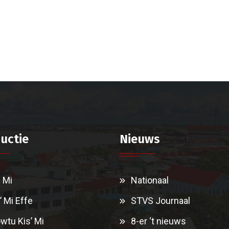
uctie
Nieuws
i Mi
Nationaal
’ Mi Effe
STVS Journaal
wtu Kis’ Mi
8-er ‘t nieuws