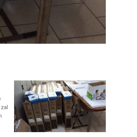
e
 zal
n