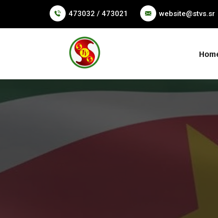
473032 / 473021
website@stvs.sr
Hom