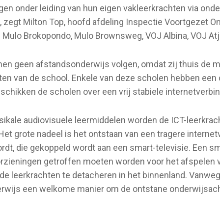
ngen onder leiding van hun eigen vakleerkrachten via onde
, zegt Milton Top, hoofd afdeling Inspectie Voortgezet O
ijn: Mulo Brokopondo, Mulo Brownsweg, VOJ Albina, VOJ A
nen geen afstandsonderwijs volgen, omdat zij thuis de m
iten van de school. Enkele van deze scholen hebben ee
schikken de scholen over een vrij stabiele internetverbi
ikale audiovisuele leermiddelen worden de ICT-leerkra
et grote nadeel is het ontstaan van een tragere internetv
ordt, die gekoppeld wordt aan een smart-televisie. Een sm
orzieningen getroffen moeten worden voor het afspelen v
 leerkrachten te detacheren in het binnenland. Vanwege
rwijs een welkome manier om de ontstane onderwijsacht