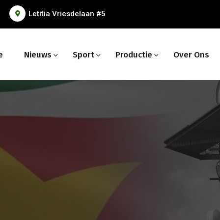
Letitia Vriesdelaan #5
e
Nieuws
Sport
Productie
Over Ons