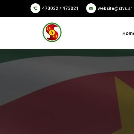
473032 / 473021
website@stvs.sr
Hom