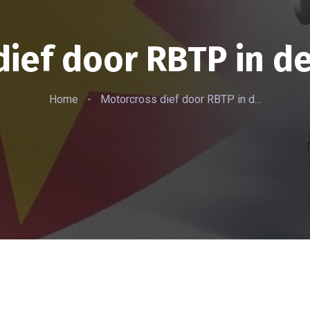
ief door RBTP in d
Home
-
Motorcross dief door RBTP in d...