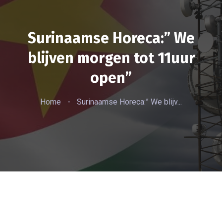
Surinaamse Horeca:” We
blijven morgen tot 11uur
open”
Home
-
Surinaamse Horeca:” We blijv...