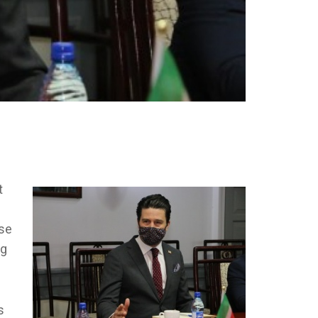
t
ase
ag
s