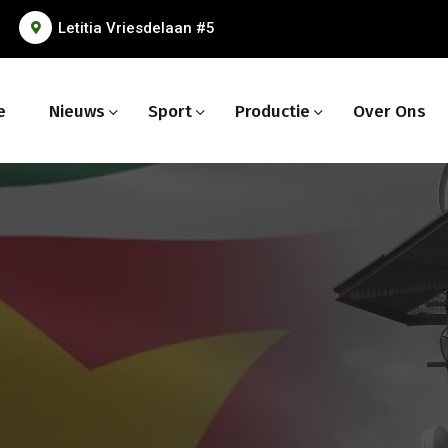
Letitia Vriesdelaan #5
e
Nieuws
Sport
Productie
Over Ons