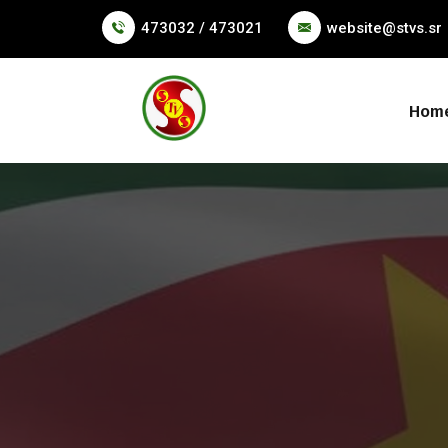
473032 / 473021
website@stvs.sr
Hom