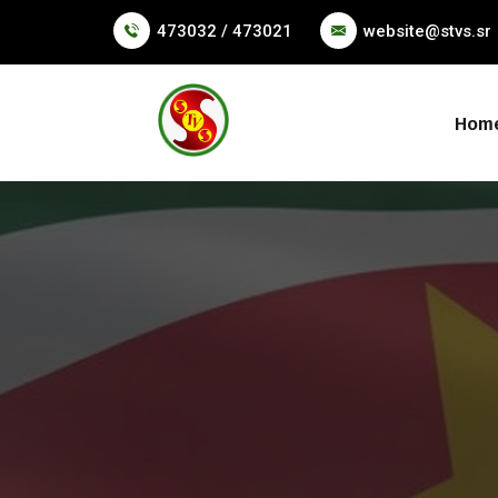
473032 / 473021
website@stvs.sr
Hom