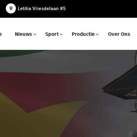
Letitia Vriesdelaan #5
e
Nieuws
Sport
Productie
Over Ons