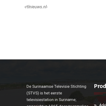
-rtlnieuws.nl-
Prod
De Surinaamse Televisie Stichting
(STVS) is het eerste
televisiestation in Suriname;
Ark