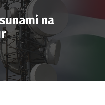
tsunami na
ur