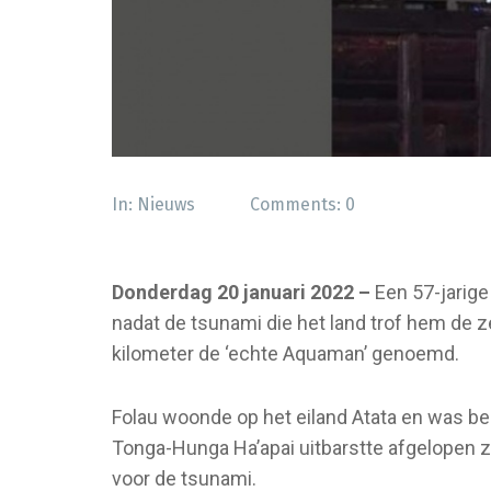
In:
Nieuws
Comments:
0
Donderdag 20 januari 2022 –
Een 57-jarig
nadat de tsunami die het land trof hem de ze
kilometer de ‘echte Aquaman’ genoemd.
Folau woonde op het eiland Atata en was be
Tonga-Hunga Ha’apai uitbarstte afgelopen z
voor de tsunami.