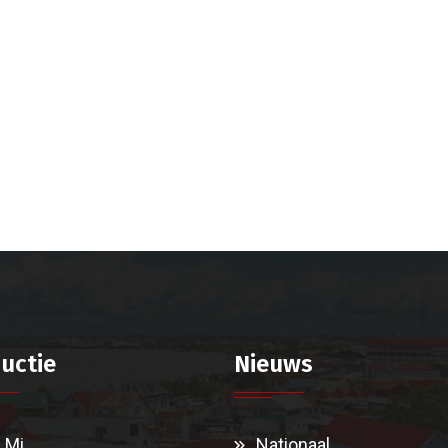
uctie
Nieuws
i Mi
Nationaal