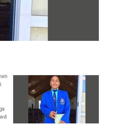
mmen
5
ga
uwd