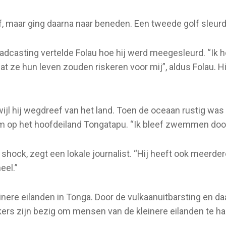
lf, maar ging daarna naar beneden. Een tweede golf sleu
adcasting vertelde Folau hoe hij werd meegesleurd. “Ik h
dat ze hun leven zouden riskeren voor mij”, aldus Folau. H
ijl hij wegdreef van het land. Toen de oceaan rustig was
am op het hoofdeiland Tongatapu. “Ik bleef zwemmen door
 shock, zegt een lokale journalist. “Hij heeft ook meerder
eel.”
inere eilanden in Tonga. Door de vulkaanuitbarsting en da
rs zijn bezig om mensen van de kleinere eilanden te hal