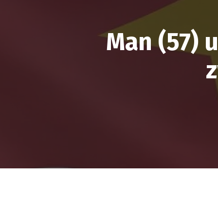
Man (57) 
z