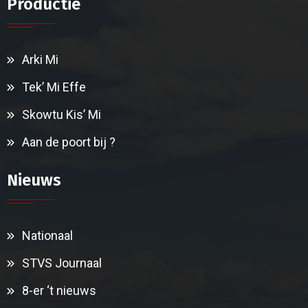
Productie
Arki Mi
Tek’ Mi Effe
Skowtu Kis’ Mi
Aan de poort bij ?
Nieuws
Nationaal
STVS Journaal
8-er ‘t nieuws