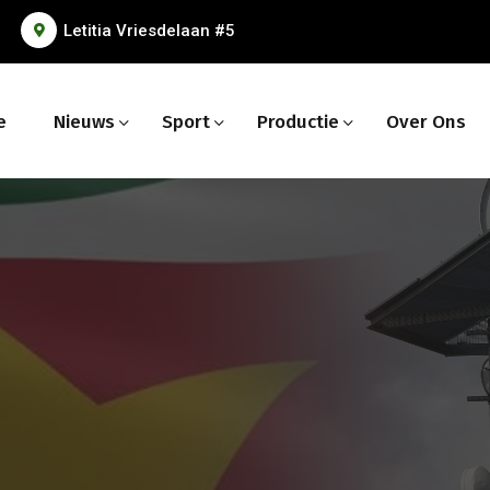
Letitia Vriesdelaan #5
e
Nieuws
Sport
Productie
Over Ons