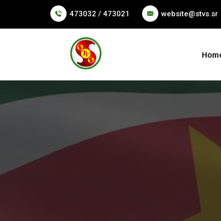
473032 / 473021
website@stvs.sr
Hom