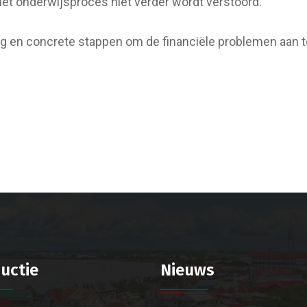
et onderwijsproces niet verder wordt verstoord.
og en concrete stappen om de financiële problemen aan 
uctie
Nieuws