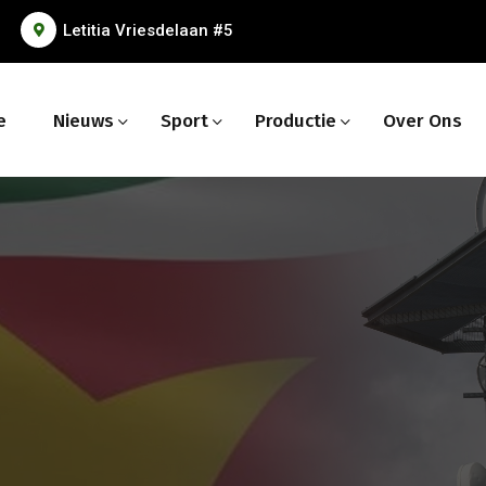
Letitia Vriesdelaan #5
e
Nieuws
Sport
Productie
Over Ons