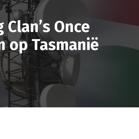
g Clan’s Once
m op Tasmanië