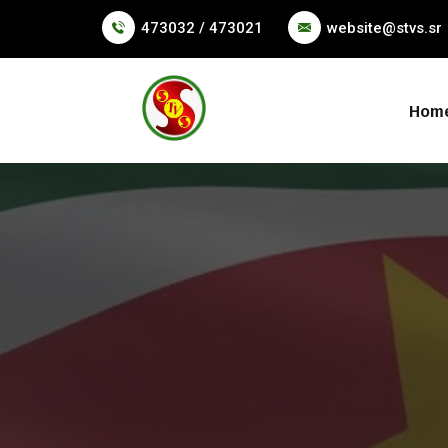
473032 / 473021
website@stvs.sr
Hom