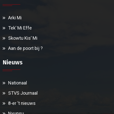
Arki Mi
Tek’ Mi Effe
Skowtu Kis’ Mi
Aan de poort bij ?
Nieuws
Nationaal
STVS Journaal
8-er ‘t nieuws
Nyunsu