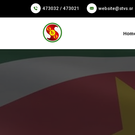
473032 / 473021
website@stvs.sr
Hom