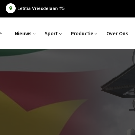
Letitia Vriesdelaan #5
e
Nieuws
Sport
Productie
Over Ons