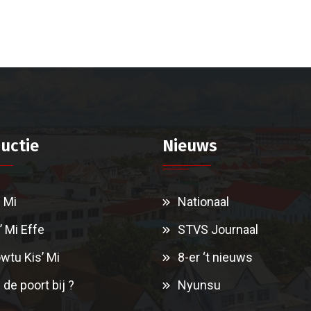
uctie
Nieuws
i Mi
Nationaal
’ Mi Effe
STVS Journaal
wtu Kis’ Mi
8-er ‘t nieuws
 de poort bij ?
Nyunsu