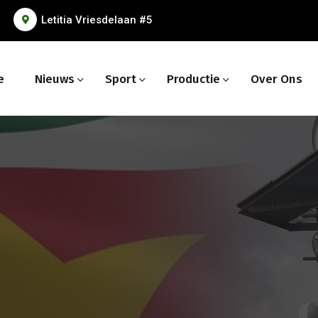
Letitia Vriesdelaan #5
e
Nieuws
Sport
Productie
Over Ons