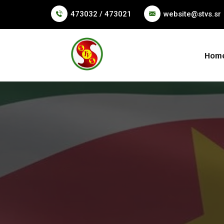
473032 / 473021
website@stvs.sr
Hom