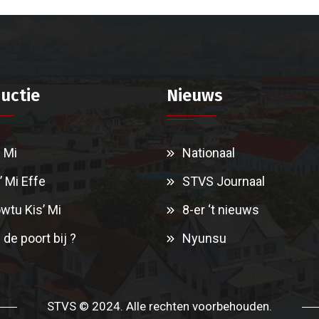
uctie
Nieuws
i Mi
Nationaal
’ Mi Effe
STVS Journaal
wtu Kis’ Mi
8-er ‘t nieuws
 de poort bij ?
Nyunsu
STVS © 2024. Alle rechten voorbehouden.