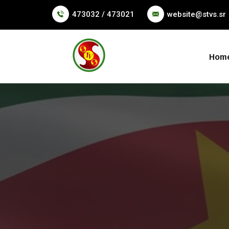
473032 / 473021
website@stvs.sr
Hom