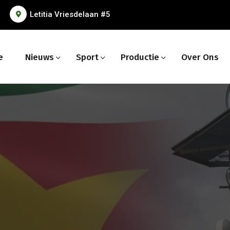
Letitia Vriesdelaan #5
e
Nieuws
Sport
Productie
Over Ons