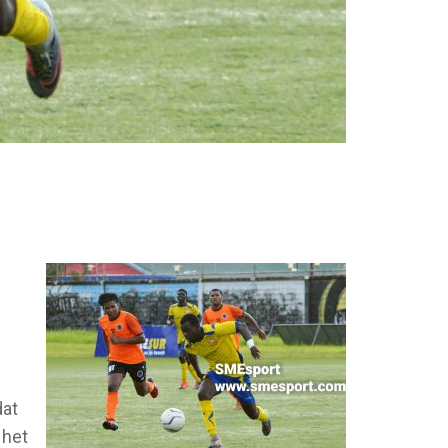
dat
 het