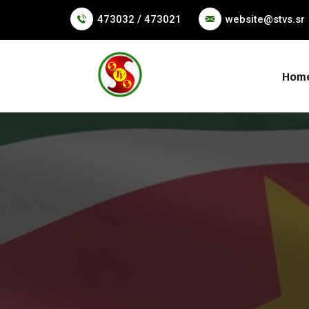
473032 / 473021
website@stvs.sr
Hom