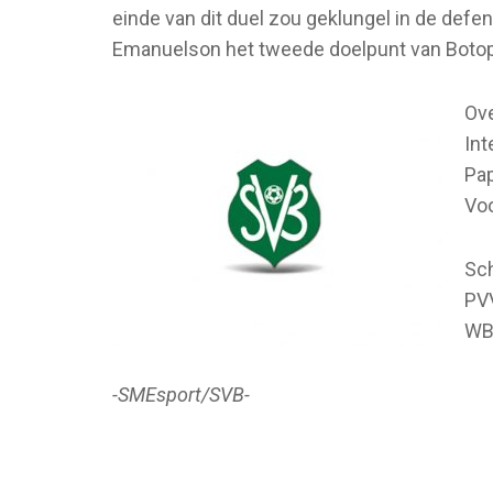
einde van dit duel zou geklungel in de defe
Emanuelson het tweede doelpunt van Botop
Ove
Int
Pa
Voo
Sch
PVV
WB
-SMEsport/SVB-