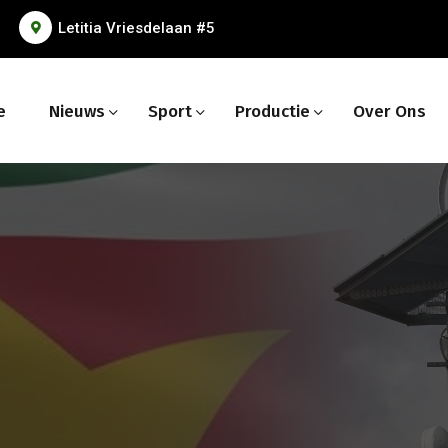
Letitia Vriesdelaan #5
e
Nieuws
Sport
Productie
Over Ons