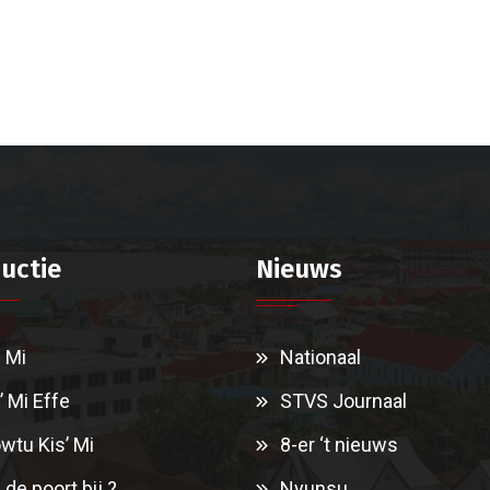
uctie
Nieuws
i Mi
Nationaal
’ Mi Effe
STVS Journaal
wtu Kis’ Mi
8-er ‘t nieuws
 de poort bij ?
Nyunsu