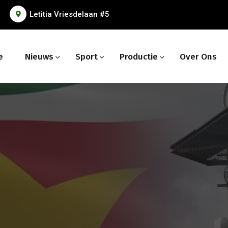
Letitia Vriesdelaan #5
e
Nieuws
Sport
Productie
Over Ons