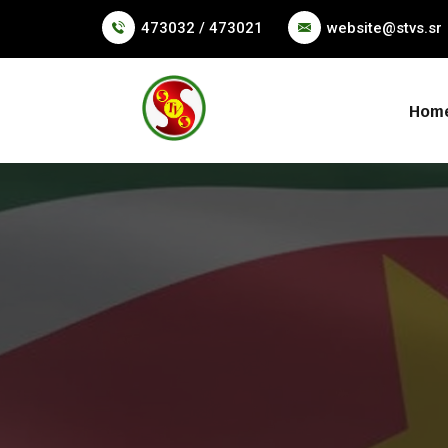
473032 / 473021
website@stvs.sr
Hom