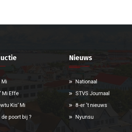
uctie
Nieuws
i Mi
Nationaal
’ Mi Effe
STVS Journaal
wtu Kis’ Mi
8-er ‘t nieuws
 de poort bij ?
Nyunsu