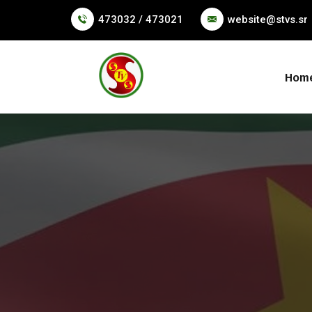
473032 / 473021
website@stvs.sr
Hom