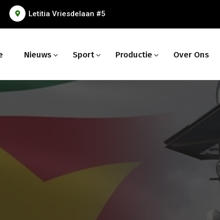
Letitia Vriesdelaan #5
e
Nieuws
Sport
Productie
Over Ons