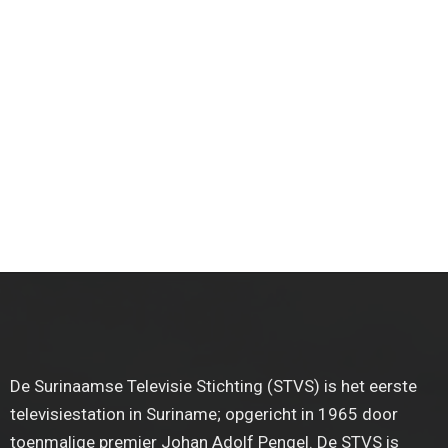
De Surinaamse Televisie Stichting (STVS) is het eerste
televisiestation in Suriname; opgericht in 1965 door
toenmalige premier Johan Adolf Pengel. De STVS is