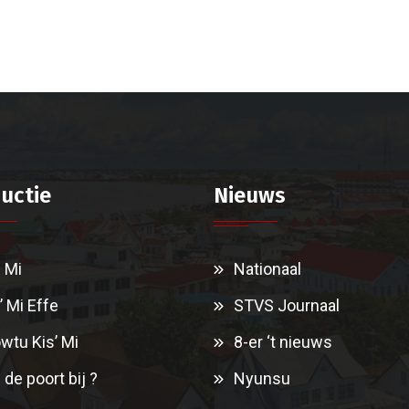
uctie
Nieuws
i Mi
Nationaal
’ Mi Effe
STVS Journaal
wtu Kis’ Mi
8-er ‘t nieuws
 de poort bij ?
Nyunsu