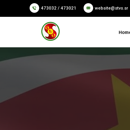
473032 / 473021
website@stvs.sr
Hom