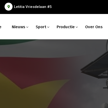
Letitia Vriesdelaan #5
e
Nieuws
Sport
Productie
Over Ons