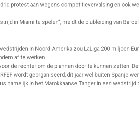
drid protest aan wegens competitievervalsing en ook were
trijd in Miami te spelen”, meldt de clubleiding van Barc
wedstrijden in Noord-Amerika zou LaLiga 200 miljoen Euro
odem af te werken.
or de rechter om de plannen door te kunnen zetten. De or
RFEF wordt georganiseerd, dit jaar wel buiten Spanje we
tus namelijk in het Marokkaanse Tanger in een wedstrijd d