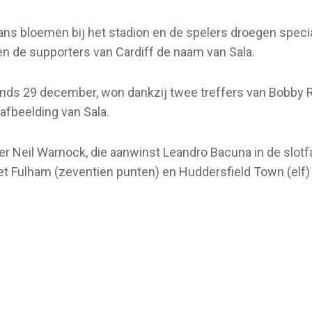
ns bloemen bij het stadion en de spelers droegen specia
en de supporters van Cardiff de naam van Sala.
sinds 29 december, won dankzij twee treffers van Bobby R
afbeelding van Sala.
 Neil Warnock, die aanwinst Leandro Bacuna in de slotfas
et Fulham (zeventien punten) en Huddersfield Town (elf