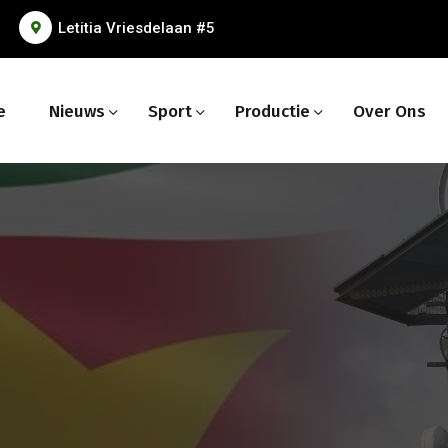
Letitia Vriesdelaan #5
e
Nieuws
Sport
Productie
Over Ons