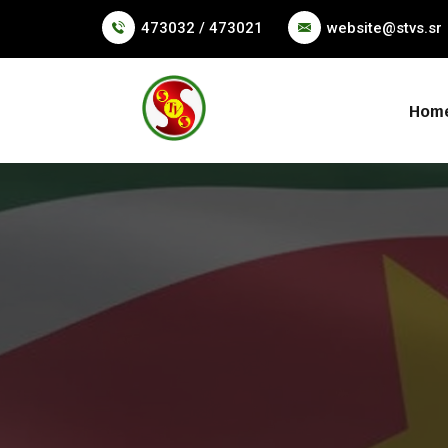
473032 / 473021
website@stvs.sr
Hom