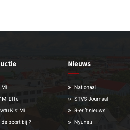
uctie
Nieuws
i Mi
Nationaal
’ Mi Effe
STVS Journaal
wtu Kis’ Mi
8-er ‘t nieuws
 de poort bij ?
Nyunsu