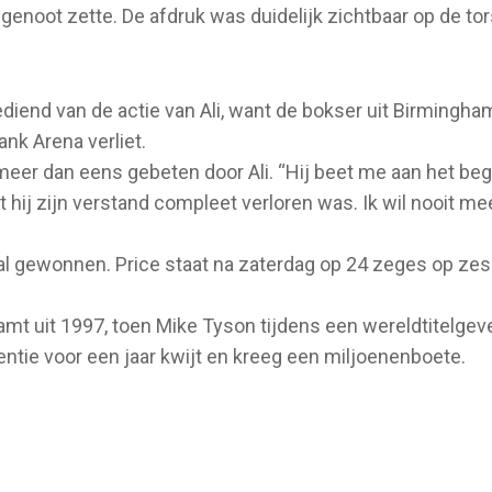
ndgenoot zette. De afdruk was duidelijk zichtbaar op de tor
gediend van de actie van Ali, want de bokser uit Birmingha
nk Arena verliet.
meer dan eens gebeten door Ali. “Hij beet me aan het beg
t hij zijn verstand compleet verloren was. Ik wil nooit mee
maal gewonnen. Price staat na zaterdag op 24 zeges op zes
amt uit 1997, toen Mike Tyson tijdens een wereldtitelgev
entie voor een jaar kwijt en kreeg een miljoenenboete.