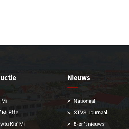
uctie
Nieuws
i Mi
Nationaal
’ Mi Effe
STVS Journaal
wtu Kis’ Mi
8-er ‘t nieuws