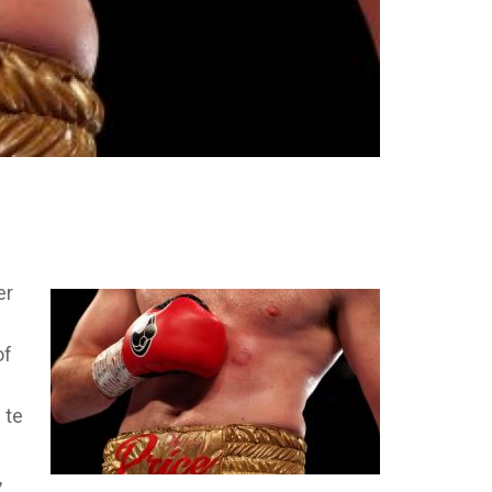
er
of
 te
,