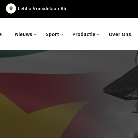
Letitia Vriesdelaan #5
e
Nieuws
Sport
Productie
Over Ons