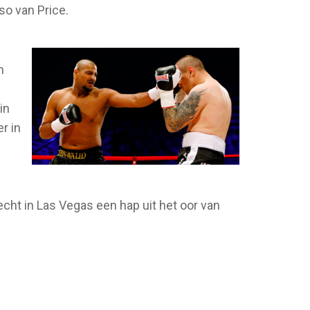
so van Price.
m
in
r in
echt in Las Vegas een hap uit het oor van