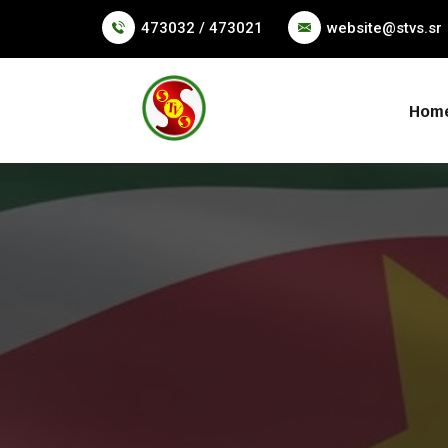
473032 / 473021
website@stvs.sr
Hom