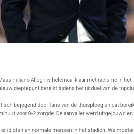
ssimiliano Allegri is helemaal klaar met racisme in het
ieuw dieptepunt bereikt tijdens het uitduel van de topcl
isch bejegend door fans van de thuisploeg en dat berei
inuut voor 0-2 zorgde. De aanvaller werd uitgejouwd en
ren er idioten en normale mensen in het stadion. We moete