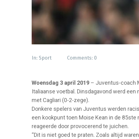
In:
Sport
Comments:
0
Woensdag 3 april 2019
– Juventus-coach Ma
Italiaanse voetbal. Dinsdagavond werd een n
met Cagliari (0-2-zege).
Donkere spelers van Juventus werden racist
een kookpunt toen Moise Kean in de 85ste m
reageerde door provocerend te juichen.
“Dit is niet goed te praten. Zoals altijd wa