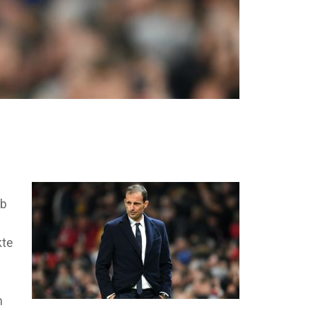
ub
kte
n