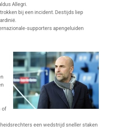
ldus Allegri.
rokken bij een incident. Destijds liep
ardinië.
nternazionale-supporters apengeluiden
en
en
 of
scheidsrechters een wedstrijd sneller staken