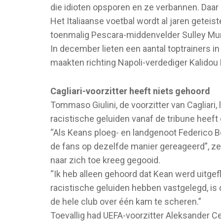
die idioten opsporen en ze verbannen. Daar z
Het Italiaanse voetbal wordt al jaren geteis
toenmalig Pescara-middenvelder Sulley Munta
In december lieten een aantal toptrainers i
maakten richting Napoli-verdediger Kalidou 
Cagliari-voorzitter heeft niets gehoord
Tommaso Giulini, de voorzitter van Cagliari,
racistische geluiden vanaf de tribune heeft
“Als Keans ploeg- en landgenoot Federico B
de fans op dezelfde manier gereageerd”, ze
naar zich toe kreeg gegooid.
“Ik heb alleen gehoord dat Kean werd uitge
racistische geluiden hebben vastgelegd, is d
de hele club over één kam te scheren.”
Toevallig had UEFA-voorzitter Aleksander Ce