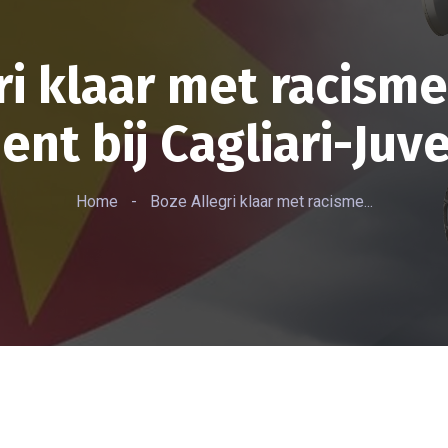
i klaar met racisme 
dent bij Cagliari-Juv
Home
-
Boze Allegri klaar met racisme...