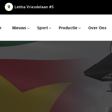
Letitia Vriesdelaan #5
e
Nieuws
Sport
Productie
Over Ons