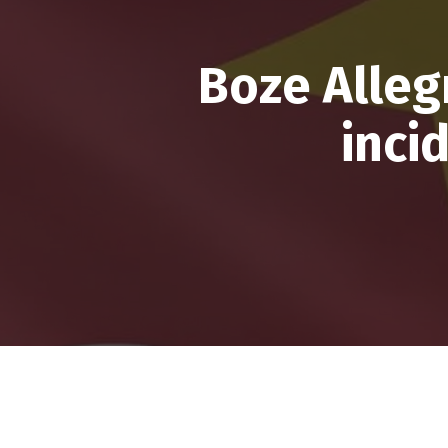
Boze Allegr
inci