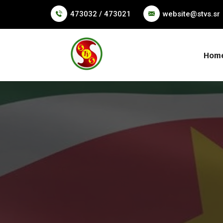
473032 / 473021
website@stvs.sr
Hom