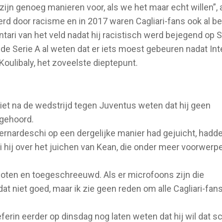
ijn genoeg manieren voor, als we het maar echt willen”, a
terd door racisme en in 2017 waren Cagliari-fans ook al bet
ri van het veld nadat hij racistisch werd bejegend op S
n de Serie A al weten dat er iets moest gebeuren nadat I
Koulibaly, het zoveelste dieptepunt.
 liet na de wedstrijd tegen Juventus weten dat hij geen
 gehoord.
ernardeschi op een dergelijke manier had gejuicht, hadd
i hij over het juichen van Kean, die onder meer voorwerp
floten en toegeschreeuwd. Als er microfoons zijn die
at niet goed, maar ik zie geen reden om alle Cagliari-fans
ferin eerder op dinsdag nog laten weten dat hij wil dat 