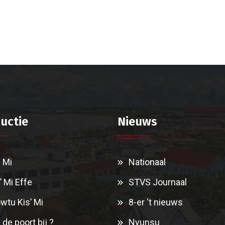
uctie
Nieuws
i Mi
Nationaal
’ Mi Effe
STVS Journaal
wtu Kis’ Mi
8-er ‘t nieuws
 de poort bij ?
Nyunsu