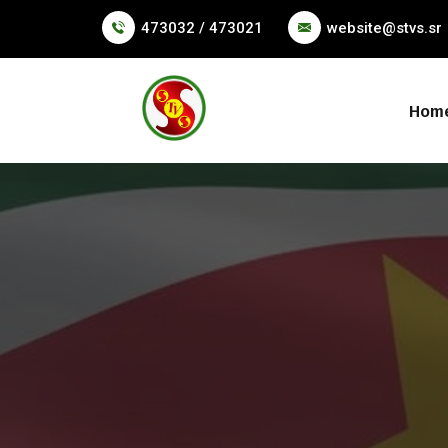
473032 / 473021
website@stvs.sr
Hom