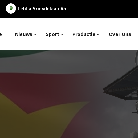
Letitia Vriesdelaan #5
e
Nieuws
Sport
Productie
Over Ons