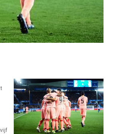
t
vijf