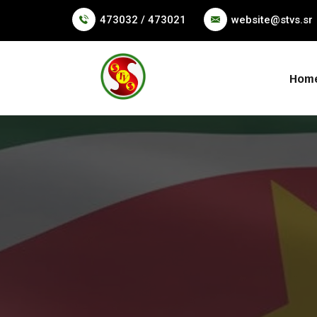
473032 / 473021
website@stvs.sr
Hom