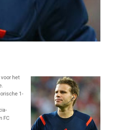
 voor het
e.
torische 1-
ia-
n FC