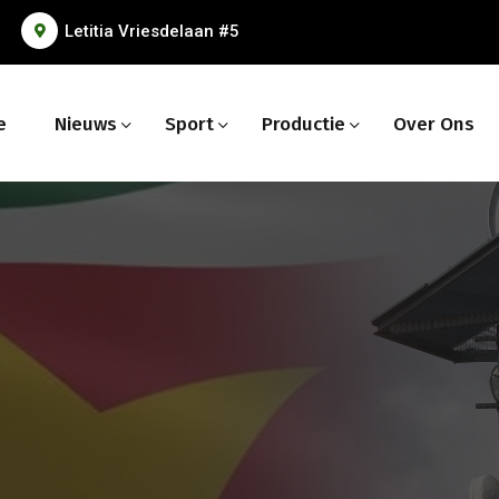
Letitia Vriesdelaan #5
e
Nieuws
Sport
Productie
Over Ons