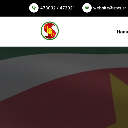
473032 / 473021
website@stvs.sr
Hom