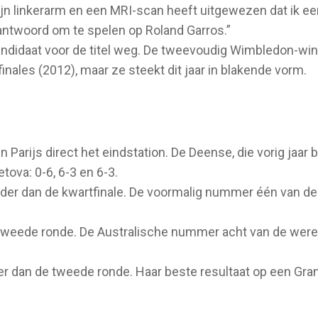
mijn linkerarm en een MRI-scan heeft uitgewezen dat ik e
antwoord om te spelen op Roland Garros.”
 kandidaat voor de titel weg. De tweevoudig Wimbledon-w
inales (2012), maar ze steekt dit jaar in blakende vorm.
n Parijs direct het eindstation. De Deense, die vorig jaar
tova: 0-6, 6-3 en 6-3.
er dan de kwartfinale. De voormalig nummer één van de 
tweede ronde. De Australische nummer acht van de werel
der dan de tweede ronde. Haar beste resultaat op een Gran
.