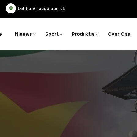
Letitia Vriesdelaan #5
e
Nieuws
Sport
Productie
Over Ons