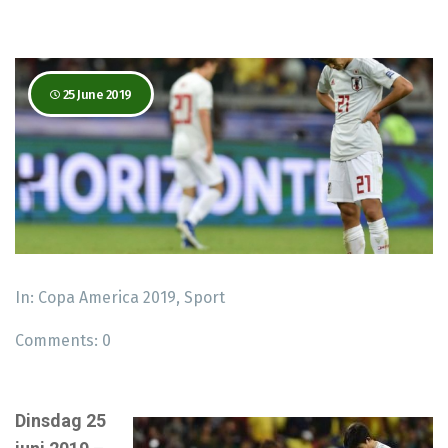
25 June 2019
In:
Copa America 2019
,
Sport
Comments:
0
Dinsdag 25