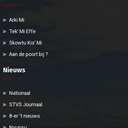
Arki Mi
Tek’ Mi Effe
Skowtu Kis’ Mi
Aan de poort bij ?
Nieuws
Nationaal
STVS Journaal
8-er ‘t nieuws
Nyunsu