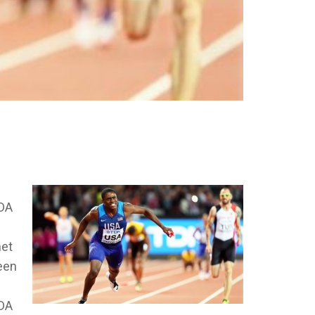
ADA
het
 een
ADA