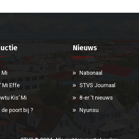
uctie
Nieuws
i Mi
Nationaal
’ Mi Effe
STVS Journaal
wtu Kis’ Mi
8-er ‘t nieuws
 de poort bij ?
Nyunsu