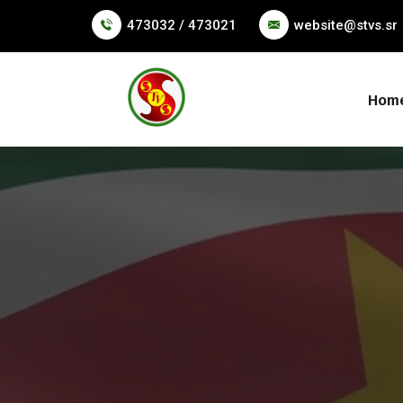
473032 / 473021
website@stvs.sr
Hom