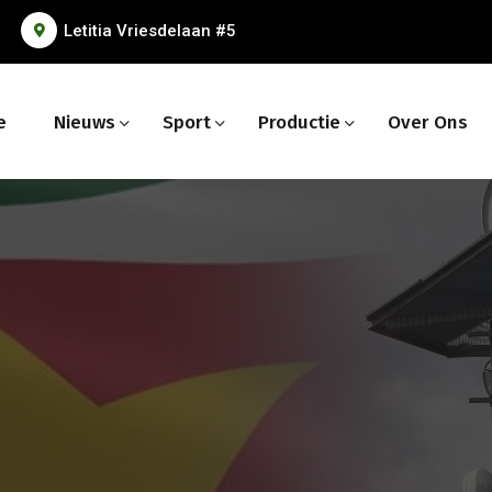
Letitia Vriesdelaan #5
e
Nieuws
Sport
Productie
Over Ons