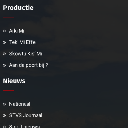
Productie
Arki Mi
Tek’ Mi Effe
Skowtu Kis’ Mi
Aan de poort bij ?
Nieuws
Nationaal
STVS Journaal
8-er ‘t nieuws